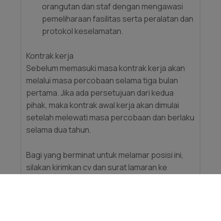
orangutan dan staf dengan mengawasi
pemeliharaan fasilitas serta peralatan dan
protokol keselamatan.
Kontrak kerja
Sebelum memasuki masa kontrak kerja akan
melalui masa percobaan selama tiga bulan
pertama. Jika ada persetujuan dari kedua
pihak, maka kontrak awal kerja akan dimulai
setelah melewati masa percobaan dan berlaku
selama dua tahun.
Bagi yang berminat untuk melamar posisi ini,
silakan kirimkan cv dan surat lamaran ke
Orangutan Foundation International di
ofijakarta@orangutan.org